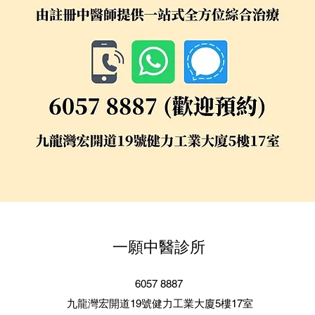
一願中醫診所
6057 8887
九龍灣宏開道19號健力工業大廈5樓17室